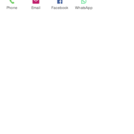
Phone
Email
Facebook
WhatsApp
105, Rue Al Fourate, Касабланка 20000,
МАРОККО
Harju Maakond,Tallin,Kesklinna
linnaosa,Roseni tn 13,10111 ESTONIA